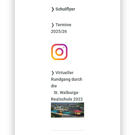
e
❯ Schulflyer
n
n
❯ Termine
a
2025/26
c
h
:
❯ Virtueller
Rundgang durch
die
St. Walburga-
Realschule 2022