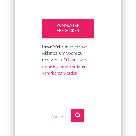
Diese Website verwendet
Akismet, um Spam zu
reduzieren.
Erfahre, wie
deine Kommentardaten
verarbeitet werden.
S
Suche
u
n …
c
h