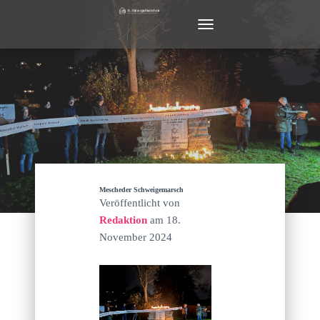
N
A
V
I
G
A
T
I
O
N
U
M
Mescheder Schweigemarsch
S
Veröffentlicht von
C
Redaktion
am
18.
H
November 2024
A
L
T
E
N