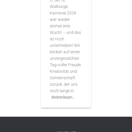
ft, der St.
Walburga
Karneval 2026
war wieder
einmal eine
Wucht – und das
ist noch
untertrieben! Wir
blicken auf einen
unvergesslichen
Tag voller Freude,
Kreativität und
Gemeinschaft
zurück, der uns
noch lange in
Weiterlesen…