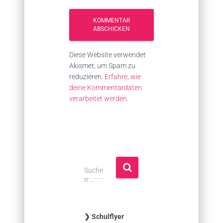
Diese Website verwendet
Akismet, um Spam zu
reduzieren.
Erfahre, wie
deine Kommentardaten
verarbeitet werden.
S
Suche
u
n …
c
h
e
❯ Schulflyer
n