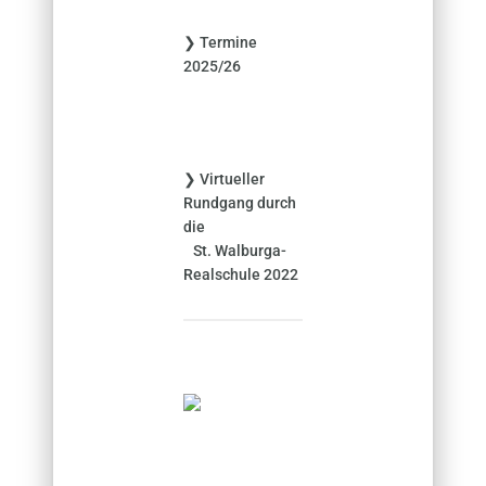
n
❯ Termine
a
2025/26
c
h
:
❯ Virtueller
Rundgang durch
die
St. Walburga-
Realschule 2022