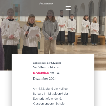
N
A
V
I
G
A
T
I
O
N
U
M
Gottesdienste der 6.Klassen
S
Veröffentlicht von
C
Redaktion
am
14.
H
Dezember 2024
A
L
T
Am 4.12. stand die Heilige
E
Barbara im Mittelpunkt der
N
Eucharistiefeier der 6.
Klassen unserer Schule.