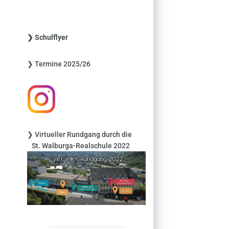
c
h
e
❯ Schulflyer
n
n
❯ Termine 2025/26
a
c
h
:
❯ Virtueller Rundgang durch die
St. Walburga-Realschule 2022