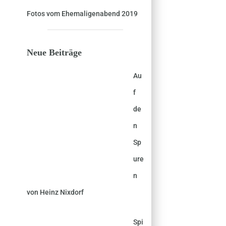
Fotos vom Ehemaligenabend 2019
Neue Beiträge
Au
f
de
n
Sp
ure
n
von Heinz Nixdorf
Spi