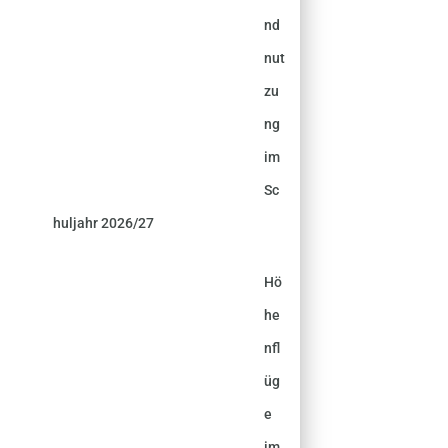
nd
nut
zu
ng
im
Sc
huljahr 2026/27
Hö
he
nfl
üg
e
im