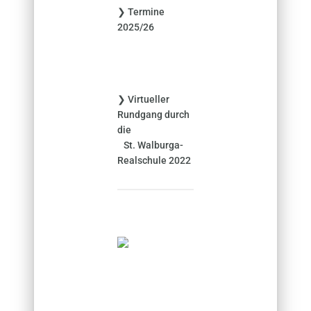
❯ Termine
a
2025/26
c
h
:
❯ Virtueller
Rundgang durch
die
St. Walburga-
Realschule 2022