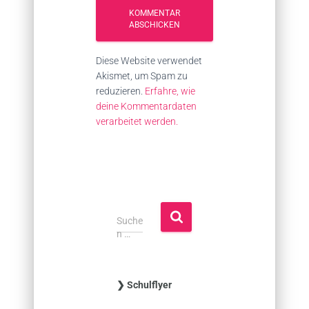
Diese Website verwendet
Akismet, um Spam zu
reduzieren.
Erfahre, wie
deine Kommentardaten
verarbeitet werden.
S
Suche
u
n …
c
h
e
❯ Schulflyer
n
n