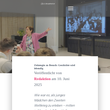
N
A
V
I
G
A
T
I
O
N
U
M
Zeitzeugin zu Besuch: Geschichte wird
S
lebendig
Veröffentlicht von
C
H
Redaktion
am
10. Juni
A
2025
L
T
Wie war es, als junges
E
Mädchen den Zweiten
N
Weltkrieg zu erleben – mitten