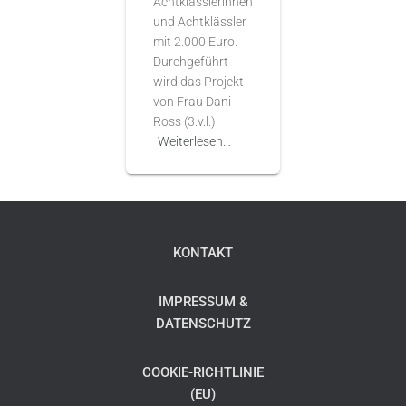
Achtklässlerinnen
und Achtklässler
mit 2.000 Euro.
Durchgeführt
wird das Projekt
von Frau Dani
Ross (3.v.l.).
Weiterlesen…
KONTAKT
IMPRESSUM &
DATENSCHUTZ
COOKIE-RICHTLINIE
(EU)