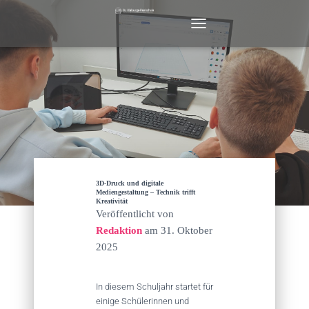
N
A
V
I
G
A
T
I
O
N
U
M
3D-Druck und digitale
S
Mediengestaltung – Technik trifft
Kreativität
C
Veröffentlicht von
H
Redaktion
am
31. Oktober
A
L
2025
T
E
N
In diesem Schuljahr startet für
einige Schülerinnen und