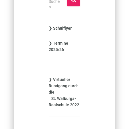
Suche
u
n …
c
h
e
❯ Schulflyer
n
n
❯ Termine
a
2025/26
c
h
:
❯ Virtueller
Rundgang durch
die
St. Walburga-
Realschule 2022