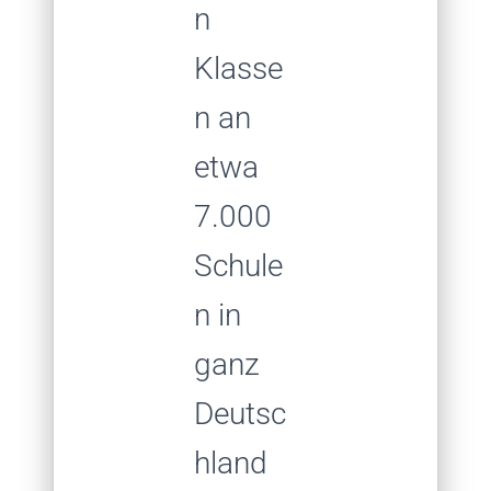
n
Klasse
n an
etwa
7.000
Schule
n in
ganz
Deutsc
hland