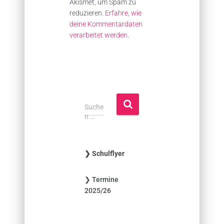
Akismet, um Spam zu
reduzieren.
Erfahre, wie
deine Kommentardaten
verarbeitet werden.
S
Suche
u
n …
c
h
e
❯ Schulflyer
n
n
❯ Termine
a
2025/26
c
h
: