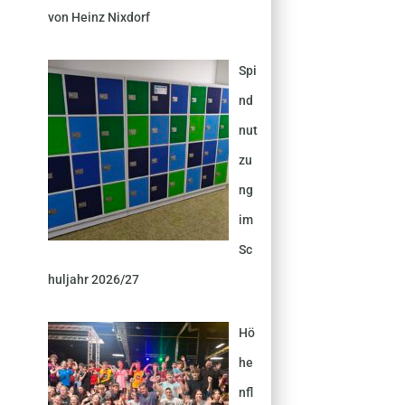
von Heinz Nixdorf
Spi
nd
nut
zu
ng
im
Sc
huljahr 2026/27
Hö
he
nfl