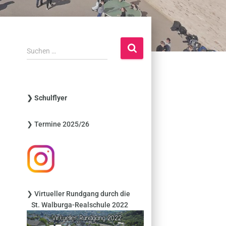
S
Suchen …
u
c
h
e
❯ Schulflyer
n
n
❯ Termine 2025/26
a
c
h
:
❯ Virtueller Rundgang durch die
St. Walburga-Realschule 2022