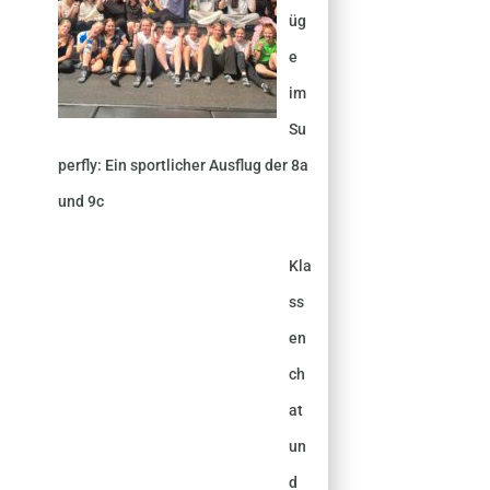
üg
e
im
Su
perfly: Ein sportlicher Ausflug der 8a
und 9c
Kla
ss
en
ch
at
un
d