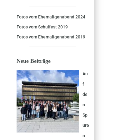
Fotos vom Ehemaligenabend 2024
Fotos vom Schulfest 2019
Fotos vom Ehemaligenabend 2019
Neue Beiträge
Au
f
de
n
Sp
ure
n