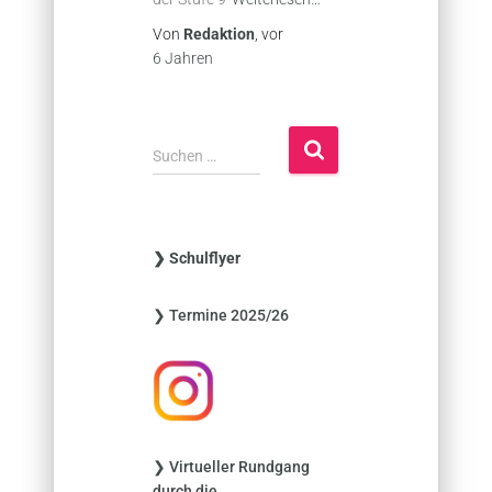
Von
Redaktion
, vor
6 Jahren
S
Suchen …
u
c
h
e
❯ Schulflyer
n
n
❯ Termine 2025/26
a
c
h
:
❯ Virtueller Rundgang
durch die