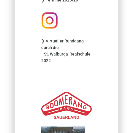
❯ Termine 2025/26
a
c
h
:
❯ Virtueller Rundgang
durch die
St. Walburga-Realschule
2022