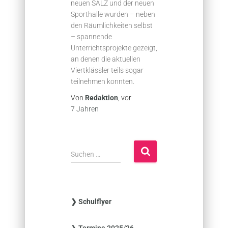
neuen SALZ und der neuen
Sporthalle wurden – neben
den Räumlichkeiten selbst
– spannende
Unterrichtsprojekte gezeigt,
an denen die aktuellen
Viertklässler teils sogar
teilnehmen konnten.
Von
Redaktion
, vor
7 Jahren
S
Suchen …
u
c
h
e
❯ Schulflyer
n
n