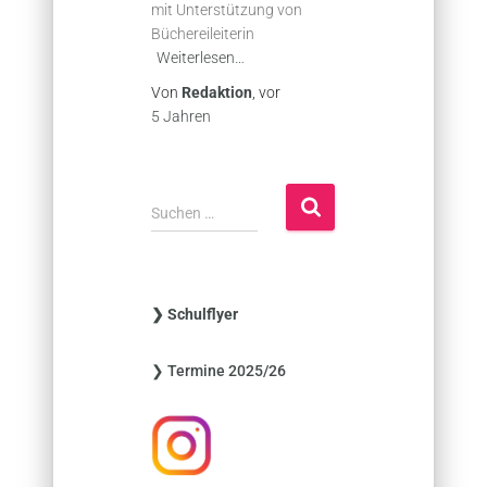
mit Unterstützung von
Büchereileiterin
Weiterlesen…
Von
Redaktion
, vor
5 Jahren
S
Suchen …
u
c
h
e
❯ Schulflyer
n
n
❯ Termine 2025/26
a
c
h
: