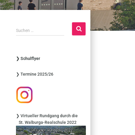
S
Suchen …
u
c
h
e
❯ Schulflyer
n
n
❯ Termine 2025/26
a
c
h
:
❯ Virtueller Rundgang durch die
St. Walburga-Realschule 2022