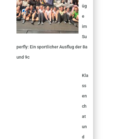
üg
e
im
Su
perfly: Ein sportlicher Ausflug der 8a
und 9c
Kla
ss
en
ch
at
un
d