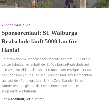
VERANSTALTUNGEN
Sponsorenlauf: St. Walburga
Realschule läuft 5000 km für
Hania!
Bei strahlendem Sonnenschein machte sich am 17. Juni die
ganze Schulgemeinschaft der St. Walburga-Realschule auf
den Weg zur Birkenallee an der Klause. Dort erfolgte der Start
des Sponsorenlaufes. Die Schülerinnen und Schüler machten
sich auf den Rundkurs über 3,1km. Zwei Stunden liefen,
wanderten und gingen die Schülerinnen und Schüler
insgesamt
Weiterlesen…
Von
Redaktion
, vor
7 Jahren