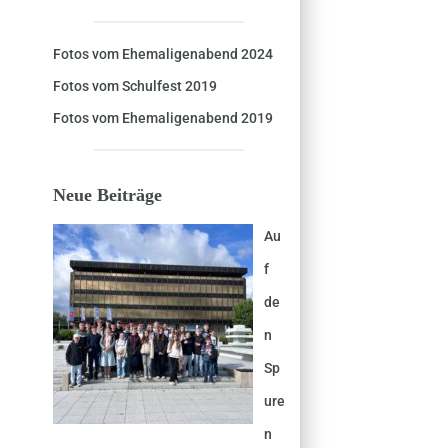
Fotos vom Ehemaligenabend 2024
Fotos vom Schulfest 2019
Fotos vom Ehemaligenabend 2019
Neue Beiträge
Au
f
de
n
Sp
ure
n