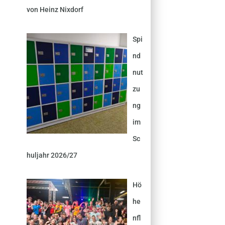
von Heinz Nixdorf
Spi
nd
nut
zu
ng
im
Sc
huljahr 2026/27
Hö
he
nfl