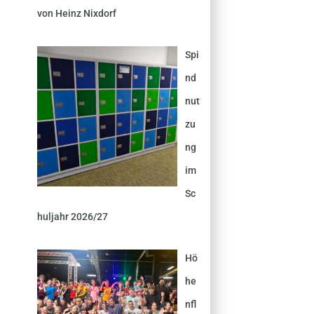
von Heinz Nixdorf
Spi
nd
nut
zu
ng
im
Sc
huljahr 2026/27
Hö
he
nfl