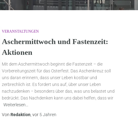
VERANSTALTUNGEN
Aschermittwoch und Fastenzeit:
Aktionen
Mit dem Aschermittwoch beginnt die Fastenzeit – die
Vorbereitungszeit für das Osterfest. Das Aschenkreuz soll
uns daran erinnern, dass unser Leben kostbar und
zerbrechlich ist. Es fordert uns auf, über unser Leben
nachzudenken – besonders über das, was uns belastet und
bedrückt. Das Nachdenken kann uns dabei helfen, dass wir
Weiterlesen…
Von
Redaktion
, vor
5 Jahren