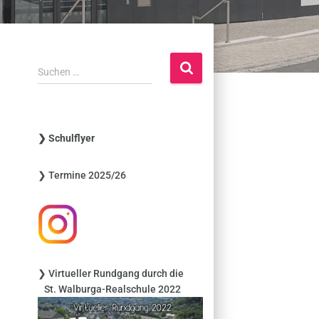
S
Suchen …
u
c
h
e
❯ Schulflyer
n
n
❯ Termine 2025/26
a
c
h
:
❯ Virtueller Rundgang durch die
St. Walburga-Realschule 2022