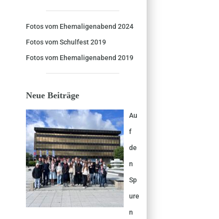
Fotos vom Ehemaligenabend 2024
Fotos vom Schulfest 2019
Fotos vom Ehemaligenabend 2019
Neue Beiträge
Au
f
de
n
Sp
ure
n