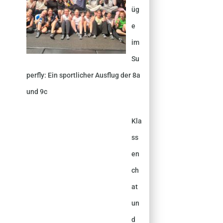
üg
e
im
Su
perfly: Ein sportlicher Ausflug der 8a
und 9c
Kla
ss
en
ch
at
un
d