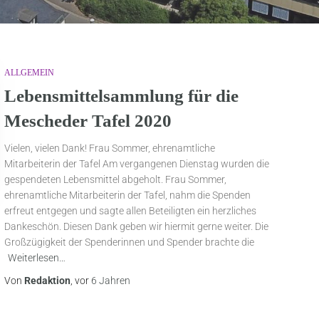
ALLGEMEIN
Lebensmittelsammlung für die
Mescheder Tafel 2020
Vielen, vielen Dank! Frau Sommer, ehrenamtliche
Mitarbeiterin der Tafel Am vergangenen Dienstag wurden die
gespendeten Lebensmittel abgeholt. Frau Sommer,
ehrenamtliche Mitarbeiterin der Tafel, nahm die Spenden
erfreut entgegen und sagte allen Beteiligten ein herzliches
Dankeschön. Diesen Dank geben wir hiermit gerne weiter. Die
Großzügigkeit der Spenderinnen und Spender brachte die
Weiterlesen…
Von
Redaktion
, vor
6 Jahren