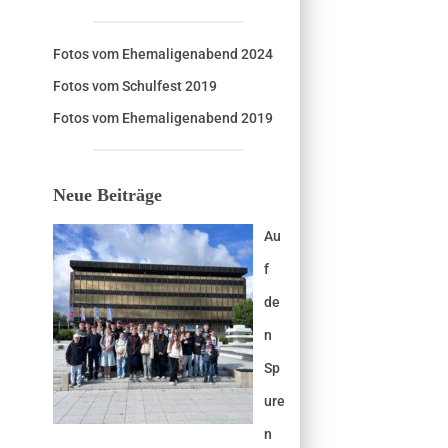
Fotos vom Ehemaligenabend 2024
Fotos vom Schulfest 2019
Fotos vom Ehemaligenabend 2019
Neue Beiträge
Au
f
de
n
Sp
ure
n