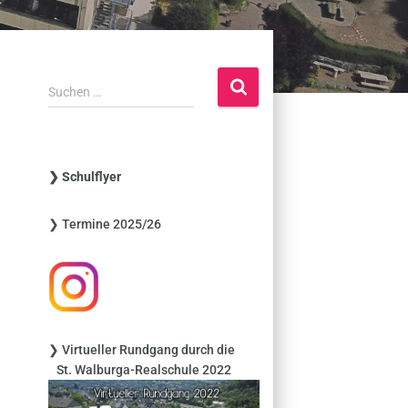
S
Suchen …
u
c
h
e
❯ Schulflyer
n
n
❯ Termine 2025/26
a
c
h
:
❯ Virtueller Rundgang durch die
St. Walburga-Realschule 2022