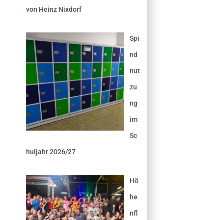
von Heinz Nixdorf
Spi
nd
nut
zu
ng
im
Sc
huljahr 2026/27
Hö
he
nfl