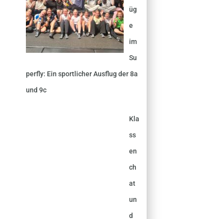
üg
e
im
Su
perfly: Ein sportlicher Ausflug der 8a
und 9c
Kla
ss
en
ch
at
un
d