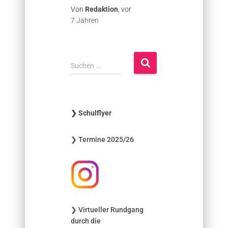
Von
Redaktion
, vor
7 Jahren
S
Suchen …
u
c
h
e
❯ Schulflyer
n
n
❯ Termine 2025/26
a
c
h
:
❯ Virtueller Rundgang
durch die