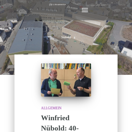
NAVIGATION
UMSCHALTEN
Nübold
ALLGEMEIN
Winfried
Nübold: 40-