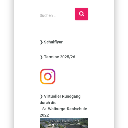
S
Suchen …
u
c
h
e
❯ Schulflyer
n
n
❯ Termine 2025/26
a
c
h
:
❯ Virtueller Rundgang
durch die
St. Walburga-Realschule
2022