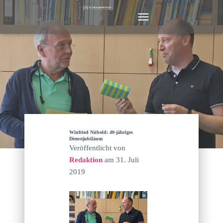
N
A
V
I
G
A
T
I
O
N
U
M
Winfried Nübold: 40-jähriges
S
Dienstjubiläum
Veröffentlicht von
C
H
Redaktion
am
31. Juli
A
2019
L
T
E
N