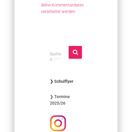
deine Kommentardaten
verarbeitet werden.
S
Suche
u
n …
c
h
e
❯ Schulflyer
n
n
❯ Termine
a
2025/26
c
h
: