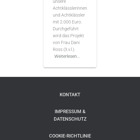
unsere
Achtklässlerinnen
und Achtklässler
mit 2.000 Euro.
Durchgeführt
wird das Projekt
von Frau Dani
Ross (3.v.l.).
Weiterlesen…
KONTAKT
IMPRESSUM &
DATENSCHUTZ
COOKIE-RICHTLINIE