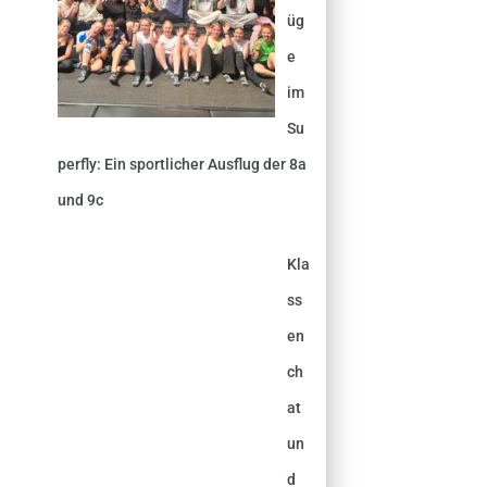
üg
e
im
Su
perfly: Ein sportlicher Ausflug der 8a
und 9c
Kla
ss
en
ch
at
un
d