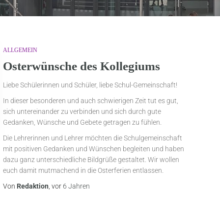
ALLGEMEIN
Osterwünsche des Kollegiums
Liebe Schülerinnen und Schüler, liebe Schul-Gemeinschaft!
In dieser besonderen und auch schwierigen Zeit tut es gut,
sich untereinander zu verbinden und sich durch gute
Gedanken, Wünsche und Gebete getragen zu fühlen.
Die Lehrerinnen und Lehrer möchten die Schulgemeinschaft
mit positiven Gedanken und Wünschen begleiten und haben
dazu ganz unterschiedliche Bildgrüße gestaltet. Wir wollen
euch damit mutmachend in die Osterferien entlassen.
Von
Redaktion
, vor
6 Jahren