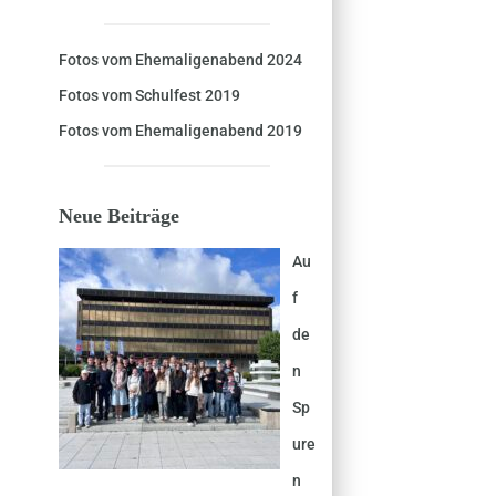
Fotos vom Ehemaligenabend 2024
Fotos vom Schulfest 2019
Fotos vom Ehemaligenabend 2019
Neue Beiträge
Au
f
de
n
Sp
ure
n