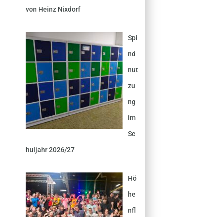
von Heinz Nixdorf
Spi
nd
nut
zu
ng
im
Sc
huljahr 2026/27
Hö
he
nfl