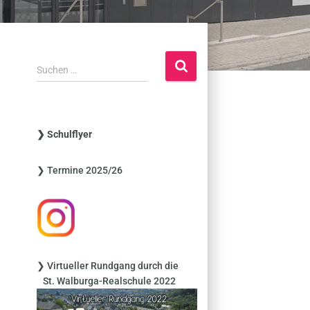
S
Suchen …
u
c
h
e
❯ Schulflyer
n
n
❯ Termine 2025/26
a
c
h
:
❯ Virtueller Rundgang durch die
St. Walburga-Realschule 2022