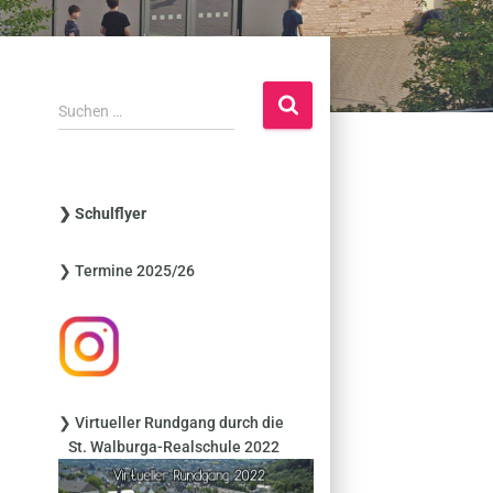
S
Suchen …
u
c
h
e
❯ Schulflyer
n
n
❯ Termine 2025/26
a
c
h
:
❯ Virtueller Rundgang durch die
St. Walburga-Realschule 2022