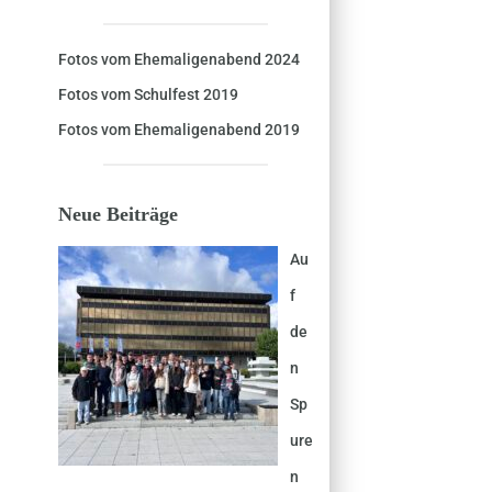
Fotos vom Ehemaligenabend 2024
Fotos vom Schulfest 2019
Fotos vom Ehemaligenabend 2019
Neue Beiträge
Au
f
de
n
Sp
ure
n