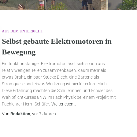
AUS DEM UNTERRICHT
Selbst gebaute Elektromotoren in
Bewegung
Ein funktionsfähiger Elektromotor lässt sich schon aus
relativ wenigen Teilen zusammenbauen. Kaum mehr als
etwas Draht, ein paar Stücke Blech, eine Batterie als
Stromquelle und etwas Werkzeug ist hierfür erforderlich.
Diese Erfahrung machten die Schülerinnen und Schüler des
Wahlpflichtkurses 8NW im Fach Physik bei einem Projekt mit
Fachlehrer Herrn Schäfer.
Weiterlesen…
Von
Redaktion
, vor
7 Jahren