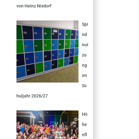
von Heinz Nixdorf
Spi
nd
nut
zu
ng
im
Sc
huljahr 2026/27
Hö
he
nfl