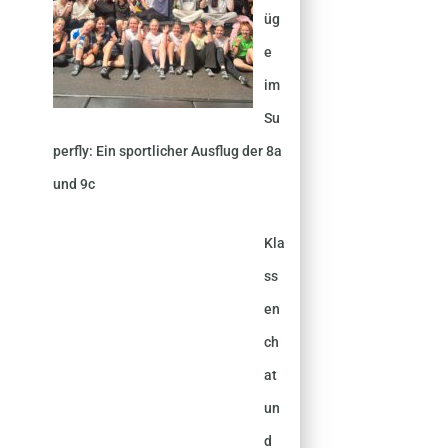
üg
e
im
Su
perfly: Ein sportlicher Ausflug der 8a
und 9c
Kla
ss
en
ch
at
un
d