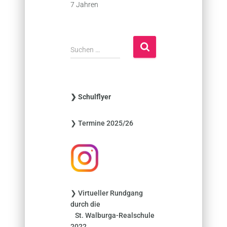
7 Jahren
S
Suchen …
u
c
h
e
❯ Schulflyer
n
n
❯ Termine 2025/26
a
c
h
:
❯ Virtueller Rundgang
durch die
St. Walburga-Realschule
2022