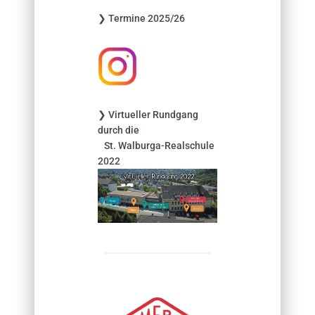
n
❯ Termine 2025/26
a
c
h
:
❯ Virtueller Rundgang
durch die
St. Walburga-Realschule
2022