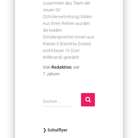
zusammen das Team der
neuen SV
(Schülervertretung) bilden.
Aus ihren Reihen wurden
die beiden
Schülersprecher/innen aus
Klasse 9 (Karlotta Griese)
und Klasse 10 (Carl
Willbrand) gewählt:
Von
Redaktion
, vor
7 Jahren
S
Suchen …
u
c
h
e
❯ Schulflyer
n