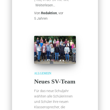
Weiterlesen…
Von
Redaktion
, vor
5 Jahren
ALLGEMEIN
Neues SV-Team
Für das neue Schuljahr
wählten alle Schülerinnen
und Schüler ihre neuen
Klassensprecher, die