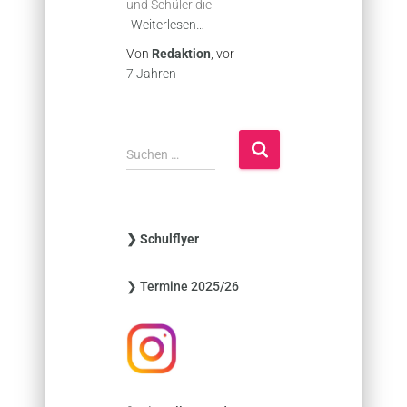
und Schüler die
Weiterlesen…
Von
Redaktion
, vor
7 Jahren
S
Suchen …
u
c
h
e
❯ Schulflyer
n
n
❯ Termine 2025/26
a
c
h
: