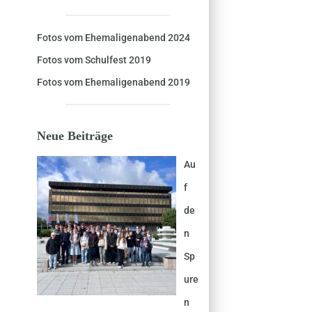
Fotos vom Ehemaligenabend 2024
Fotos vom Schulfest 2019
Fotos vom Ehemaligenabend 2019
Neue Beiträge
Au
f
de
n
Sp
ure
n