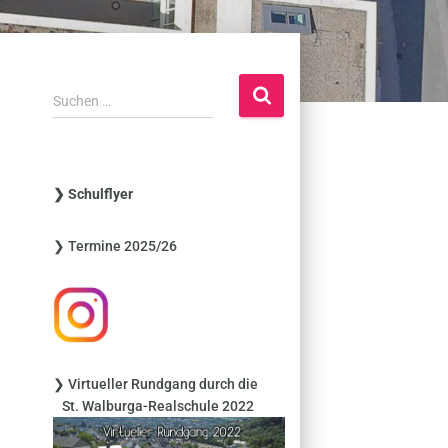
S
Suchen …
u
c
h
e
❯ Schulflyer
n
n
❯ Termine 2025/26
a
c
h
:
❯ Virtueller Rundgang durch die
St. Walburga-Realschule 2022