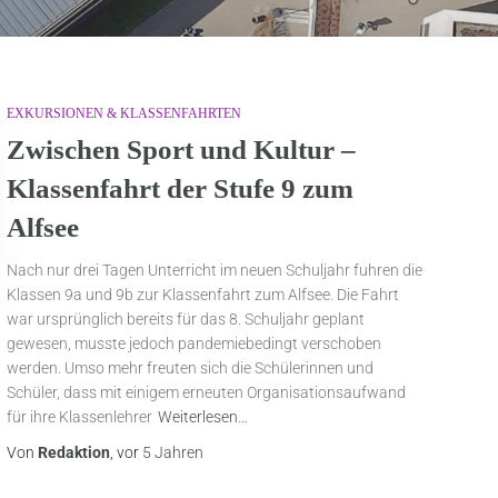
EXKURSIONEN & KLASSENFAHRTEN
Zwischen Sport und Kultur –
Klassenfahrt der Stufe 9 zum
Alfsee
Nach nur drei Tagen Unterricht im neuen Schuljahr fuhren die
Klassen 9a und 9b zur Klassenfahrt zum Alfsee. Die Fahrt
war ursprünglich bereits für das 8. Schuljahr geplant
gewesen, musste jedoch pandemiebedingt verschoben
werden. Umso mehr freuten sich die Schülerinnen und
Schüler, dass mit einigem erneuten Organisationsaufwand
für ihre Klassenlehrer
Weiterlesen…
Von
Redaktion
, vor
5 Jahren