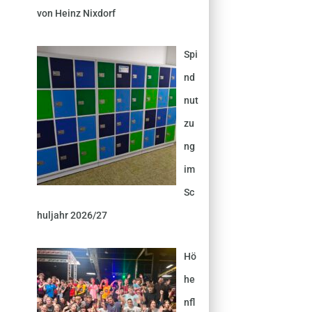
von Heinz Nixdorf
Spi
nd
nut
zu
ng
im
Sc
huljahr 2026/27
Hö
he
nfl