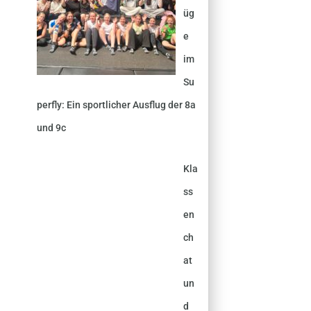
üg
e
im
Su
perfly: Ein sportlicher Ausflug der 8a
und 9c
Kla
ss
en
ch
at
un
d