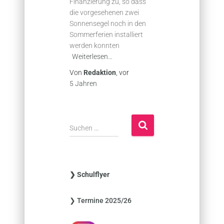
Finanzierung zu, so dass
die vorgesehenen zwei
Sonnensegel noch in den
Sommerferien installiert
werden konnten
Weiterlesen…
Von
Redaktion
, vor
5 Jahren
S
Suchen …
u
c
h
e
❯ Schulflyer
n
n
❯ Termine 2025/26
a
c
h