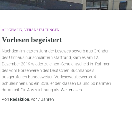
ALLGEMEIN
VERANSTALTUNGEN
Vorlesen begeistert
Nachdem im letzten Jahr der Lesewettbewerb aus Gründen
des Umbaus nur schulintern stattfand, kam es am 12.
Dezember 2019 wieder zu einem Schulentscheid im Rahmen
des vom Börsenverein des Deutschen Buchhandels
ausgerufenen bundesweiten Vorlesewettbewerbs. 4
Schülerinnen und ein Schüler der Klassen 6a und 6b nahmen
daran teil. Die Auszeichnung als
Weiterlesen…
Von
Redaktion
, vor
7 Jahren