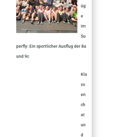
üg
e
im
Su
perfly: Ein sportlicher Ausflug der 8a
und 9c
Kla
ss
en
ch
at
un
d