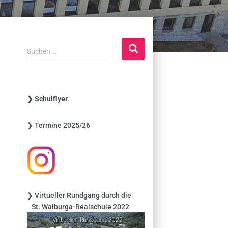
S
Suchen …
u
c
h
e
❯ Schulflyer
n
n
❯ Termine 2025/26
a
c
h
:
❯ Virtueller Rundgang durch die
St. Walburga-Realschule 2022