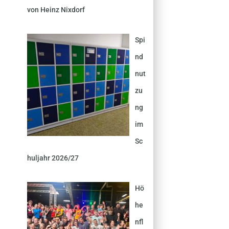
von Heinz Nixdorf
Spi
nd
nut
zu
ng
im
Sc
huljahr 2026/27
Hö
he
nfl