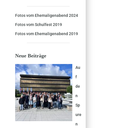
Fotos vom Ehemaligenabend 2024
Fotos vom Schulfest 2019
Fotos vom Ehemaligenabend 2019
Neue Beiträge
Au
f
de
n
Sp
ure
n