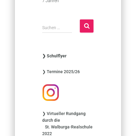
7 Jahren
S
Suchen …
u
c
h
e
❯ Schulflyer
n
n
❯ Termine 2025/26
a
c
h
:
❯ Virtueller Rundgang
durch die
St. Walburga-Realschule
2022