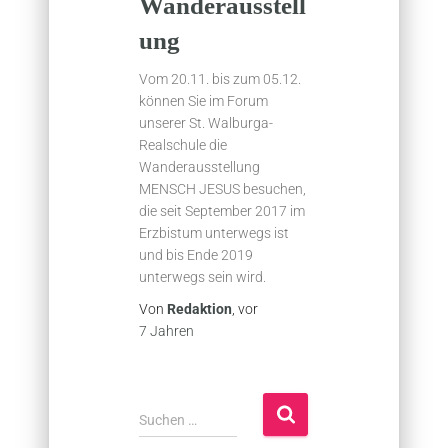
Wanderausstell
ung
Vom 20.11. bis zum 05.12.
können Sie im Forum
unserer St. Walburga-
Realschule die
Wanderausstellung
MENSCH JESUS besuchen,
die seit September 2017 im
Erzbistum unterwegs ist
und bis Ende 2019
unterwegs sein wird.
Von
Redaktion
, vor
7 Jahren
S
Suchen …
u