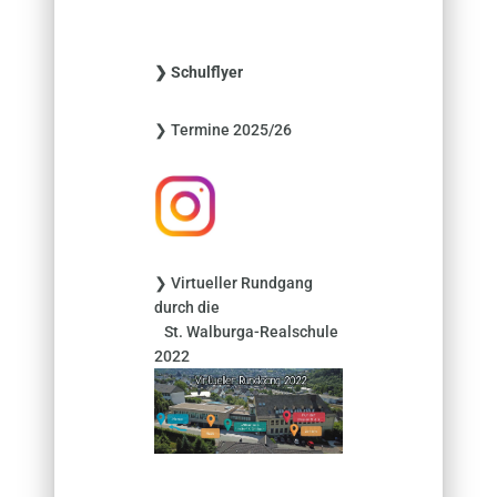
c
h
e
❯ Schulflyer
n
n
❯ Termine 2025/26
a
c
h
:
❯ Virtueller Rundgang
durch die
St. Walburga-Realschule
2022