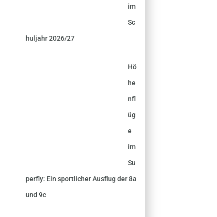
im
Sc
huljahr 2026/27
Hö
he
nfl
üg
e
im
Su
perfly: Ein sportlicher Ausflug der 8a
und 9c