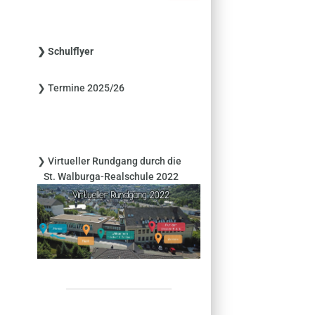
c
h
e
❯ Schulflyer
n
n
❯ Termine 2025/26
a
c
h
:
❯ Virtueller Rundgang durch die
St. Walburga-Realschule 2022