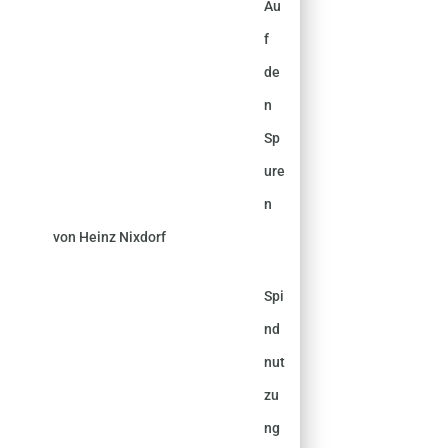
Au
f
de
n
Sp
ure
n
von Heinz Nixdorf
Spi
nd
nut
zu
ng