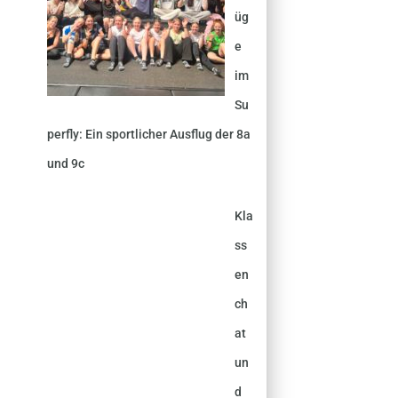
üg
e
im
Su
perfly: Ein sportlicher Ausflug der 8a
und 9c
Kla
ss
en
ch
at
un
d