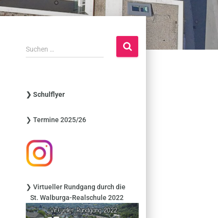
S
Suchen …
u
c
h
e
❯ Schulflyer
n
n
❯ Termine 2025/26
a
c
h
:
❯ Virtueller Rundgang durch die
St. Walburga-Realschule 2022