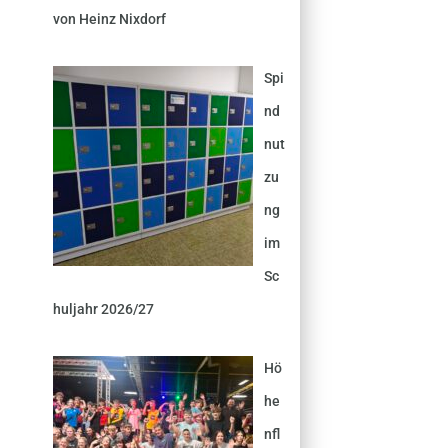
von Heinz Nixdorf
Spi
nd
nut
zu
ng
im
Sc
huljahr 2026/27
Hö
he
nfl