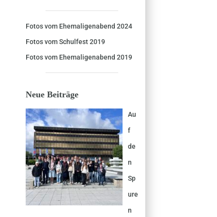
Fotos vom Ehemaligenabend 2024
Fotos vom Schulfest 2019
Fotos vom Ehemaligenabend 2019
Neue Beiträge
Au
f
de
n
Sp
ure
n