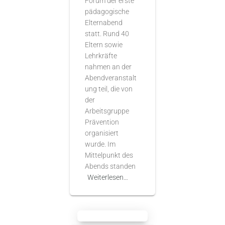
Forum der erste
pädagogische
Elternabend
statt. Rund 40
Eltern sowie
Lehrkräfte
nahmen an der
Abendveranstalt
ung teil, die von
der
Arbeitsgruppe
Prävention
organisiert
wurde. Im
Mittelpunkt des
Abends standen
Weiterlesen…