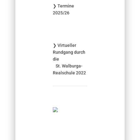
❯ Termine
a
2025/26
c
h
:
❯ Virtueller
Rundgang durch
die
St. Walburga-
Realschule 2022