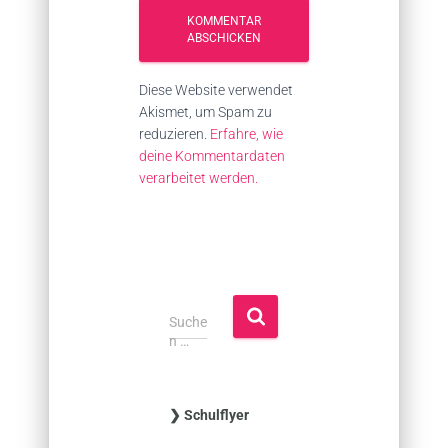
Diese Website verwendet
Akismet, um Spam zu
reduzieren.
Erfahre, wie
deine Kommentardaten
verarbeitet werden.
S
Suche
u
n …
c
h
e
❯ Schulflyer
n
n