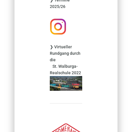
a
2025/26
c
h
:
❯ Virtueller
Rundgang durch
die
St. Walburga-
Realschule 2022