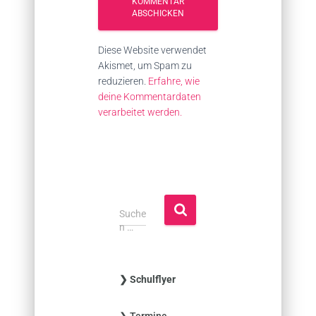
Diese Website verwendet
Akismet, um Spam zu
reduzieren.
Erfahre, wie
deine Kommentardaten
verarbeitet werden.
S
Suche
u
n …
c
h
e
❯ Schulflyer
n
n
❯ Termine