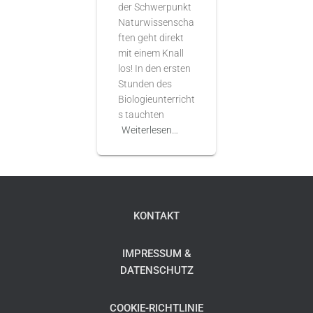
der Schwerpunkt
Naturwissenscha
ften geht direkt
mit einem Knall
los! In den ersten
Stunden des
Biologieunterricht
s tauchten
Weiterlesen…
KONTAKT
IMPRESSUM &
DATENSCHUTZ
COOKIE-RICHTLINIE