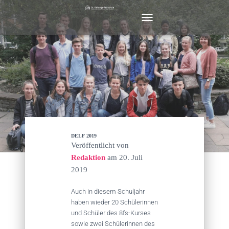
N
A
V
I
G
A
T
I
O
N
U
M
DELF 2019
S
Veröffentlicht von
C
Redaktion
am
20. Juli
H
2019
A
L
T
Auch in diesem Schuljahr
E
haben wieder 20 Schülerinnen
N
und Schüler des 8fs-Kurses
sowie zwei Schülerinnen des