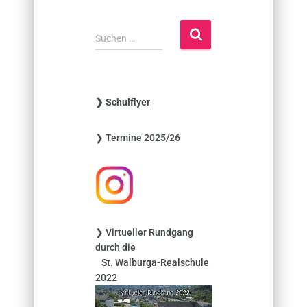
S
Suchen …
u
c
h
e
❯ Schulflyer
n
n
❯ Termine 2025/26
a
c
h
:
❯ Virtueller Rundgang
durch die
St. Walburga-Realschule
2022