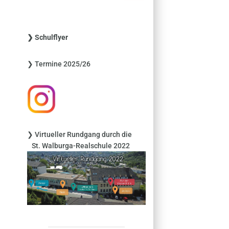
c
h
e
❯ Schulflyer
n
n
❯ Termine 2025/26
a
c
h
:
❯ Virtueller Rundgang durch die
St. Walburga-Realschule 2022