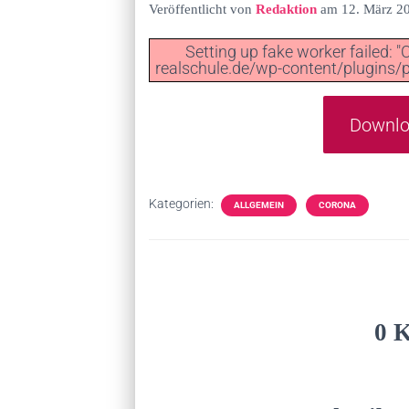
Veröffentlicht von
Redaktion
am
12. März 2
Setting up fake worker failed: 
realschule.de/wp-content/plugins/p
Downloa
Kategorien:
ALLGEMEIN
CORONA
0 