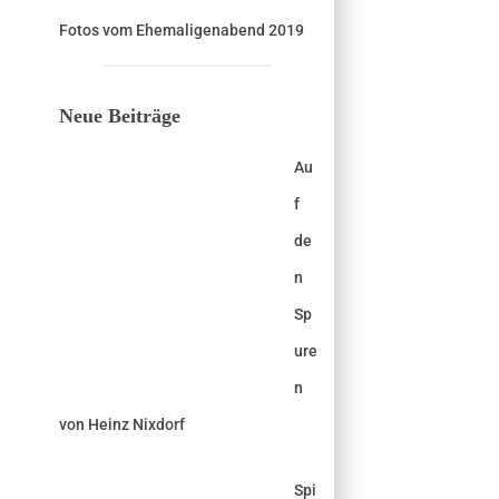
Fotos vom Ehemaligenabend 2019
Neue Beiträge
Au
f
de
n
Sp
ure
n
von Heinz Nixdorf
Spi