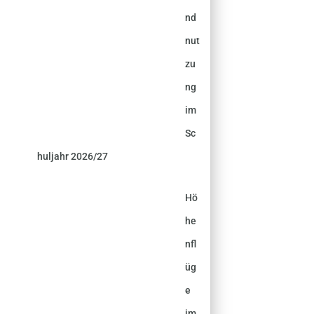
nd
nut
zu
ng
im
Sc
huljahr 2026/27
Hö
he
nfl
üg
e
im