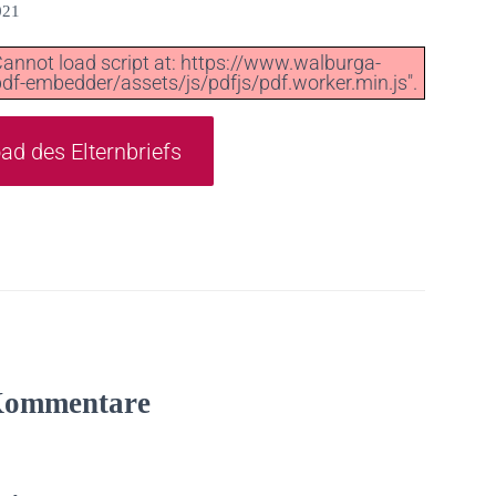
021
"Cannot load script at: https://www.walburga-
df-embedder/assets/js/pdfjs/pdf.worker.min.js".
d des Elternbriefs
Kommentare