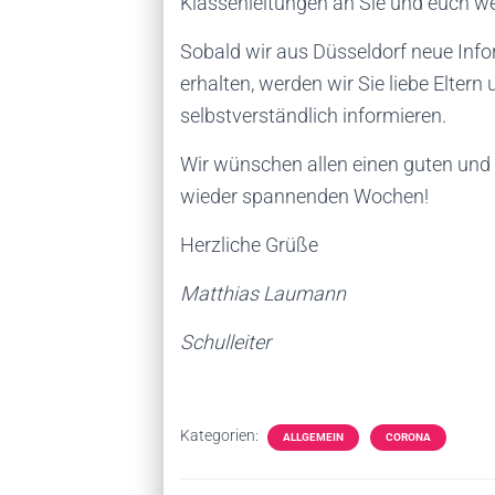
Klassenleitungen an Sie und euch wei
Sobald wir aus Düsseldorf neue Inf
erhalten, werden wir Sie liebe Eltern
selbstverständlich informieren.
Wir wünschen allen einen guten und z
wieder spannenden Wochen!
Herzliche Grüße
Matthias Laumann Claud
Schulleiter stellv. S
Kategorien:
ALLGEMEIN
CORONA