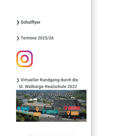
c
h
e
❯ Schulflyer
n
n
❯ Termine 2025/26
a
c
h
:
❯ Virtueller Rundgang durch die
St. Walburga-Realschule 2022