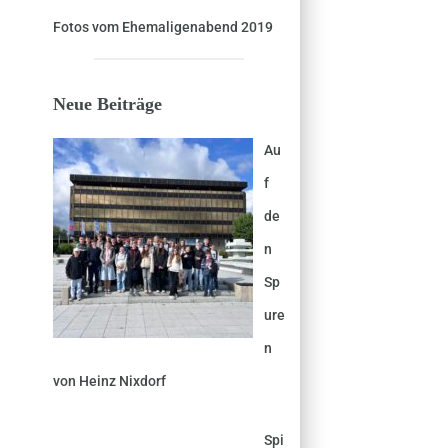
Fotos vom Ehemaligenabend 2019
Neue Beiträge
Au
f
de
n
Sp
ure
n
von Heinz Nixdorf
Spi