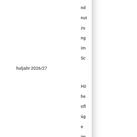
nd
nut
zu
ng
im
Sc
huljahr 2026/27
Hö
he
nfl
üg
e
im