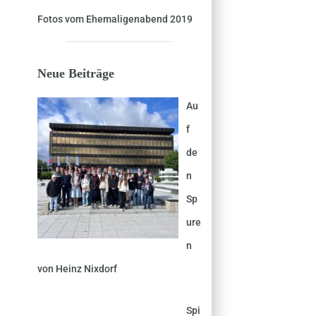
Fotos vom Ehemaligenabend 2019
Neue Beiträge
Au
f
de
n
Sp
ure
n
von Heinz Nixdorf
Spi