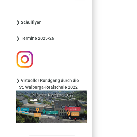
c
h
e
❯ Schulflyer
n
n
❯ Termine 2025/26
a
c
h
:
❯ Virtueller Rundgang durch die
St. Walburga-Realschule 2022