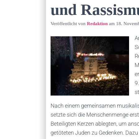
und Rassism
Veröffentlicht von
Redaktion
am
18. Novemb
A
S
R
M
e
9
s
Nach einem gemeinsamen musikalisch
setzte sich die Menschenmenge erst
Beteiligten Kerzen ablegten, um ans
getöteten Juden zu Gedenken. Daz