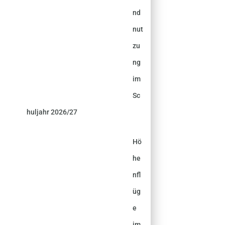
nd
nut
zu
ng
im
Sc
huljahr 2026/27
Hö
he
nfl
üg
e
im