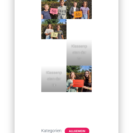
Klassenp
aten der
5a
Klassenp
aten der
5b
Kategorien:
ALLGEMEIN