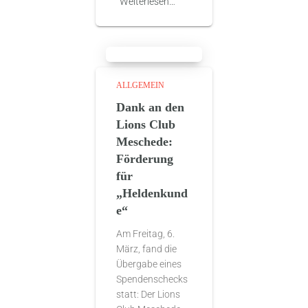
Weiterlesen…
ALLGEMEIN
Dank an den
Lions Club
Meschede:
Förderung
für
„Heldenkund
e“
Am Freitag, 6.
März, fand die
Übergabe eines
Spendenschecks
statt: Der Lions