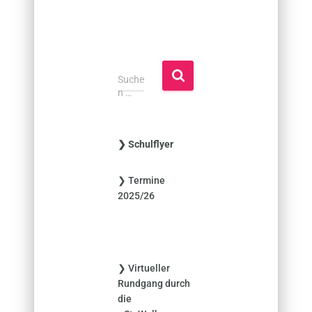
S
Suche
u
n …
c
h
e
❯ Schulflyer
n
n
❯ Termine
a
2025/26
c
h
:
❯ Virtueller
Rundgang durch
die