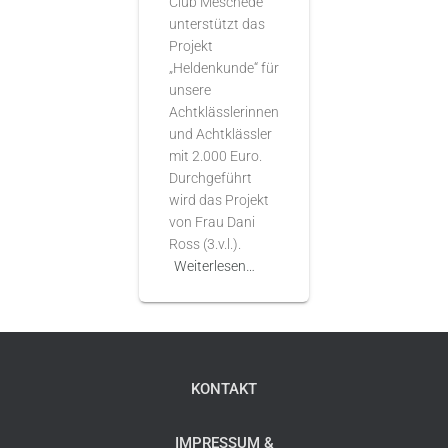
Club Meschede
unterstützt das
Projekt
„Heldenkunde“ für
unsere
Achtklässlerinnen
und Achtklässler
mit 2.000 Euro.
Durchgeführt
wird das Projekt
von Frau Dani
Ross (3.v.l.).
Weiterlesen…
KONTAKT
IMPRESSUM &