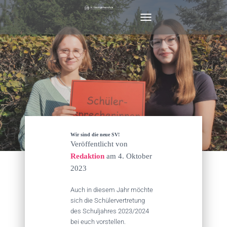
N
A
V
I
G
A
T
I
O
N
U
M
Wir sind die neue SV!
S
Veröffentlicht von
C
Redaktion
am
4. Oktober
H
2023
A
L
T
Auch in diesem Jahr möchte
E
sich die Schülervertretung
N
des Schuljahres 2023/2024
bei euch vorstellen.