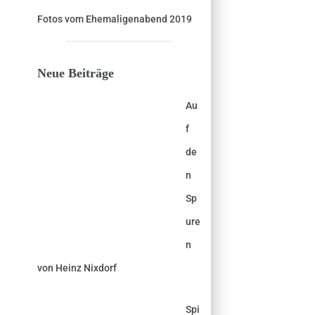
Fotos vom Ehemaligenabend 2019
Neue Beiträge
Au
f
de
n
Sp
ure
n
von Heinz Nixdorf
Spi