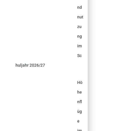
nd
nut
zu
ng
im
Sc
huljahr 2026/27
Hö
he
nfl
üg
e
im