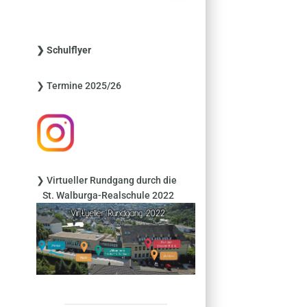
c
h
e
❯ Schulflyer
n
n
❯ Termine 2025/26
a
c
h
:
❯ Virtueller Rundgang durch die
St. Walburga-Realschule 2022