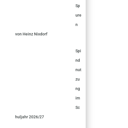
Sp
ure
n
von Heinz Nixdorf
Spi
nd
nut
zu
ng
im
Sc
huljahr 2026/27