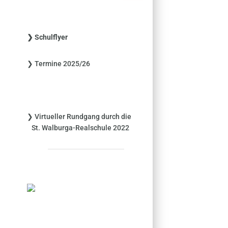
c
h
e
❯ Schulflyer
n
n
❯ Termine 2025/26
a
c
h
:
❯ Virtueller Rundgang durch die
St. Walburga-Realschule 2022