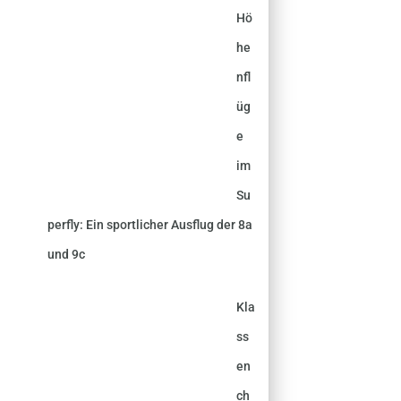
Hö
he
nfl
üg
e
im
Su
perfly: Ein sportlicher Ausflug der 8a
und 9c
Kla
ss
en
ch