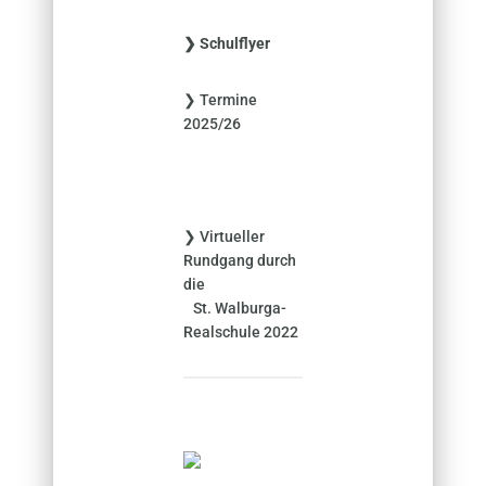
h
e
❯ Schulflyer
n
n
❯ Termine
a
2025/26
c
h
:
❯ Virtueller
Rundgang durch
die
St. Walburga-
Realschule 2022