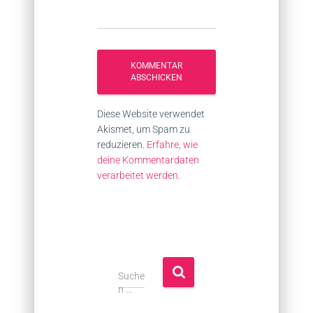
Diese Website verwendet
Akismet, um Spam zu
reduzieren.
Erfahre, wie
deine Kommentardaten
verarbeitet werden.
S
Suche
u
n …
c