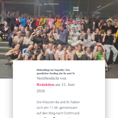
N
A
V
I
G
A
T
I
O
N
U
M
Höhenflüge im Superfly: Ein
S
sportlicher Ausflug der 8a und 9c
Veröffentlicht von
C
H
Redaktion
am
15. Juni
A
2026
L
T
Die Klassen 8a und 9c haben
E
sich am 11.06. gemeinsam
N
auf den Weg nach Dortmund