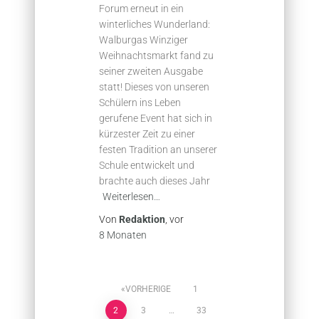
Forum erneut in ein
winterliches Wunderland:
Walburgas Winziger
Weihnachtsmarkt fand zu
seiner zweiten Ausgabe
statt! Dieses von unseren
Schülern ins Leben
gerufene Event hat sich in
kürzester Zeit zu einer
festen Tradition an unserer
Schule entwickelt und
brachte auch dieses Jahr
Weiterlesen…
Von
Redaktion
, vor
8 Monaten
Seitennummerierung
VORHERIGE
1
2
3
…
33