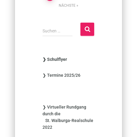
der
NÄCHSTE
Beiträge
S
Suchen …
u
c
h
e
❯ Schulflyer
n
n
❯ Termine 2025/26
a
c
h
:
❯ Virtueller Rundgang
durch die
St. Walburga-Realschule
2022