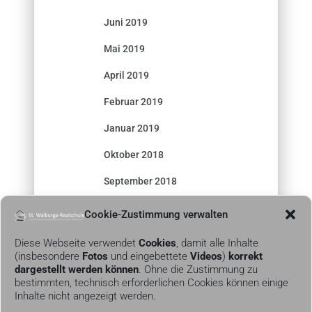
Juni 2019
Mai 2019
April 2019
Februar 2019
Januar 2019
Oktober 2018
September 2018
Cookie-Zustimmung verwalten
Diese Webseite verwendet
Cookies
, damit alle Inhalte
(insbesondere
Fotos
und eingebettete
Videos
)
korrekt
dargestellt werden können
. Ohne die Zustimmung zu
bestimmten, technisch erforderlichen Cookies können einige
Inhalte nicht angezeigt werden.
KONTAKT