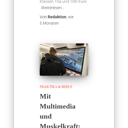
Klassen 10a und 10b! Eure
Weiterlesen…
Von
Redaktion
, vor
5 Monaten
PRAKTIKA & BERUF
Mit
Multimedia
und
Muskelkraft: