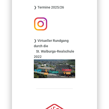
n
❯ Termine 2025/26
a
c
h
:
❯ Virtueller Rundgang
durch die
St. Walburga-Realschule
2022