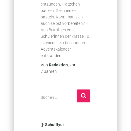
entzünden, Plätzchen
backen, Geschenke
basteln. Kann man sich
auch selbst vorbereiten? –
Aus Beiträgen von
Schülerinnen der Klasse 10
ist wieder ein besonderer
Adventskalender
entstanden.
Von
Redaktion
, vor
7 Jahren
S
Suchen …
u
c
h
e
❯ Schulflyer
n