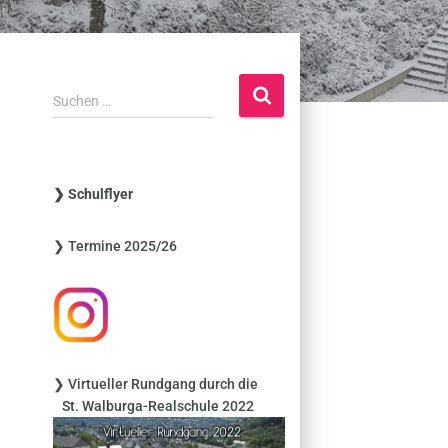
S
Suchen …
u
c
h
e
❯ Schulflyer
n
n
❯ Termine 2025/26
a
c
h
:
❯ Virtueller Rundgang durch die
St. Walburga-Realschule 2022