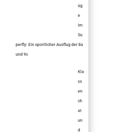
üg
e
im
Su
perfly: Ein sportlicher Ausflug der 8a
und 9c
Kla
ss
en
ch
at
un
d