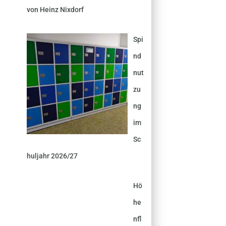
von Heinz Nixdorf
Spi
nd
nut
zu
ng
im
Sc
huljahr 2026/27
Hö
he
nfl