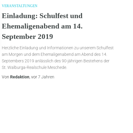
VERANSTALTUNGEN
Einladung: Schulfest und
Ehemaligenabend am 14.
September 2019
Herzliche Einladung und Informationen zu unserem Schulfest
am Morgen und dem Ehemaligenabend am Abend des 14.
Septembers 2019 anlässlich des 90-jährigen Bestehens der
St. Walburga-Realschule Meschede.
Von
Redaktion
, vor
7 Jahren