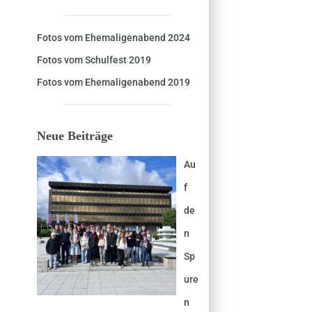
Fotos vom Ehemaligenabend 2024
Fotos vom Schulfest 2019
Fotos vom Ehemaligenabend 2019
Neue Beiträge
Au
f
de
n
Sp
ure
n