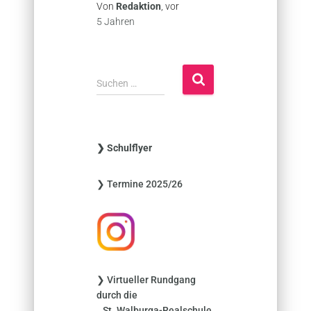
Von
Redaktion
, vor
5 Jahren
S
Suchen …
u
c
h
e
❯ Schulflyer
n
n
❯ Termine 2025/26
a
c
h
:
❯ Virtueller Rundgang
durch die
St. Walburga-Realschule