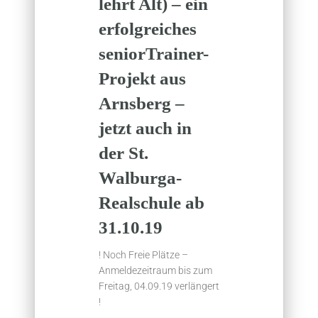
lehrt Alt) – ein
erfolgreiches
seniorTrainer-
Projekt aus
Arnsberg –
jetzt auch in
der St.
Walburga-
Realschule ab
31.10.19
! Noch Freie Plätze –
Anmeldezeitraum bis zum
Freitag, 04.09.19 verlängert
!