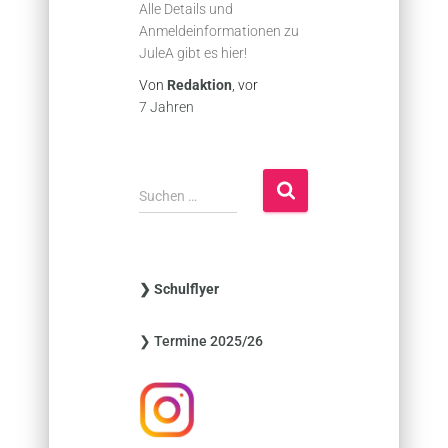
Alle Details und
Anmeldeinformationen zu
JuleA gibt es hier!
Von
Redaktion
, vor
7 Jahren
S
Suchen …
u
c
h
e
❯ Schulflyer
n
n
❯ Termine 2025/26
a
c
h
: