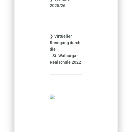
2025/26
c
h
:
❯ Virtueller
Rundgang durch
die
St. Walburga-
Realschule 2022