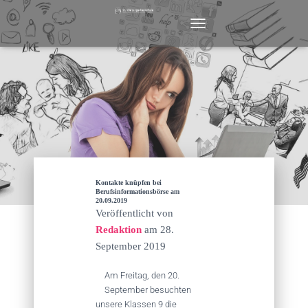
N
A
V
I
G
A
T
I
O
N
U
M
Kontakte knüpfen bei
S
Berufsinformationsbörse am
20.09.2019
C
Veröffentlicht von
H
Redaktion
am
28.
A
L
September 2019
T
E
Am Freitag, den 20.
N
September besuchten
unsere Klassen 9 die