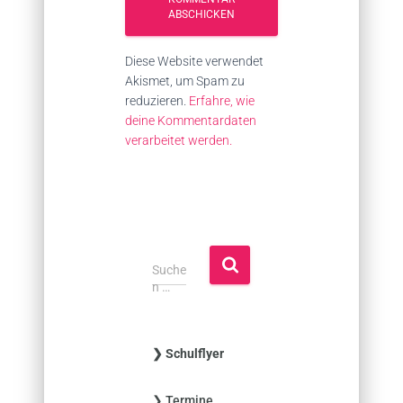
Diese Website verwendet
Akismet, um Spam zu
reduzieren.
Erfahre, wie
deine Kommentardaten
verarbeitet werden.
S
Suche
u
n …
c
h
e
❯ Schulflyer
n
n
❯ Termine
a