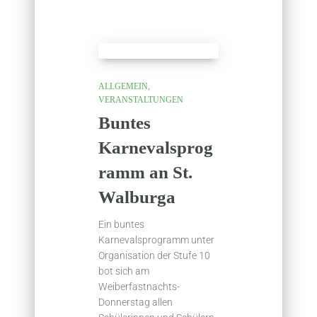
ALLGEMEIN
VERANSTALTUNGEN
Buntes
Karnevalsprog
ramm an St.
Walburga
Ein buntes
Karnevalsprogramm unter
Organisation der Stufe 10
bot sich am
Weiberfastnachts-
Donnerstag allen