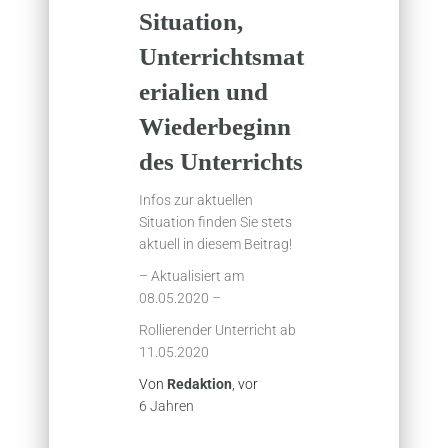
Situation,
Unterrichtsmat
erialien und
Wiederbeginn
des Unterrichts
Infos zur aktuellen
Situation finden Sie stets
aktuell in diesem Beitrag!
– Aktualisiert am
08.05.2020 –
Rollierender Unterricht ab
11.05.2020
Von
Redaktion
, vor
6 Jahren