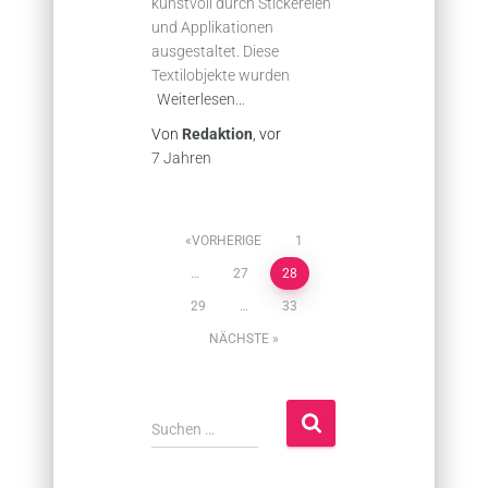
kunstvoll durch Stickereien
und Applikationen
ausgestaltet. Diese
Textilobjekte wurden
Weiterlesen…
Von
Redaktion
, vor
7 Jahren
Seitennummerierung
VORHERIGE
1
…
27
28
der
29
…
33
Beiträge
NÄCHSTE
S
Suchen …
u
c