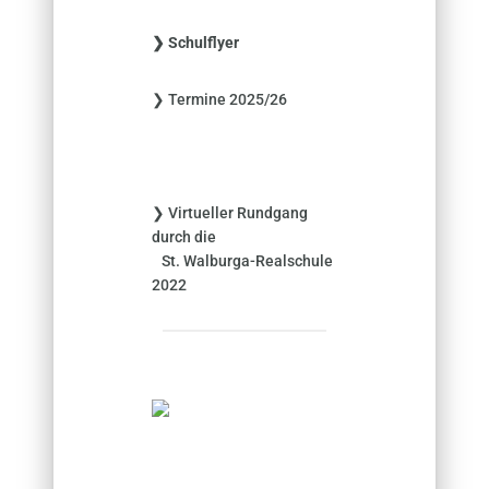
h
e
❯ Schulflyer
n
n
❯ Termine 2025/26
a
c
h
:
❯ Virtueller Rundgang
durch die
St. Walburga-Realschule
2022